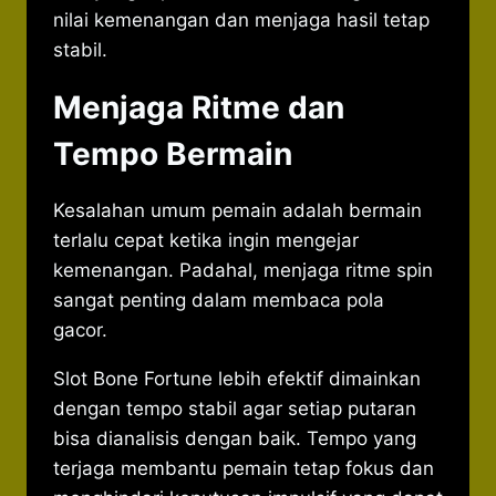
nilai kemenangan dan menjaga hasil tetap
stabil.
Menjaga Ritme dan
Tempo Bermain
Kesalahan umum pemain adalah bermain
terlalu cepat ketika ingin mengejar
kemenangan. Padahal, menjaga ritme spin
sangat penting dalam membaca pola
gacor.
Slot Bone Fortune lebih efektif dimainkan
dengan tempo stabil agar setiap putaran
bisa dianalisis dengan baik. Tempo yang
terjaga membantu pemain tetap fokus dan