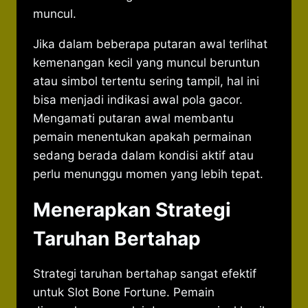
muncul.
Jika dalam beberapa putaran awal terlihat
kemenangan kecil yang muncul beruntun
atau simbol tertentu sering tampil, hal ini
bisa menjadi indikasi awal pola gacor.
Mengamati putaran awal membantu
pemain menentukan apakah permainan
sedang berada dalam kondisi aktif atau
perlu menunggu momen yang lebih tepat.
Menerapkan Strategi
Taruhan Bertahap
Strategi taruhan bertahap sangat efektif
untuk Slot Bone Fortune. Pemain