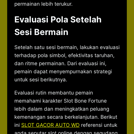
permainan lebih terukur.
Evaluasi Pola Setelah
Sesi Bermain
Setelah satu sesi bermain, lakukan evaluasi
terhadap pola simbol, efektivitas taruhan,
dan ritme permainan. Dari evaluasi ini,
pemain dapat menyempurnakan strategi
untuk sesi berikutnya.
Evaluasi rutin membantu pemain
memahami karakter Slot Bone Fortune
lebih dalam dan meningkatkan peluang
kemenangan secara berkelanjutan. Berikut
ini
SLOT GACOR AUTO WD
referensi untuk
anda seputar slot online dengan segudang