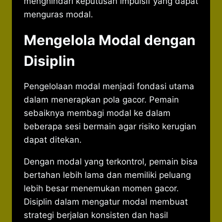
menghindari keputusan impulsif yang dapat
menguras modal.
Mengelola Modal dengan
Disiplin
Pengelolaan modal menjadi fondasi utama
dalam menerapkan pola gacor. Pemain
sebaiknya membagi modal ke dalam
beberapa sesi bermain agar risiko kerugian
dapat ditekan.
Dengan modal yang terkontrol, pemain bisa
bertahan lebih lama dan memiliki peluang
lebih besar menemukan momen gacor.
Disiplin dalam mengatur modal membuat
strategi berjalan konsisten dan hasil