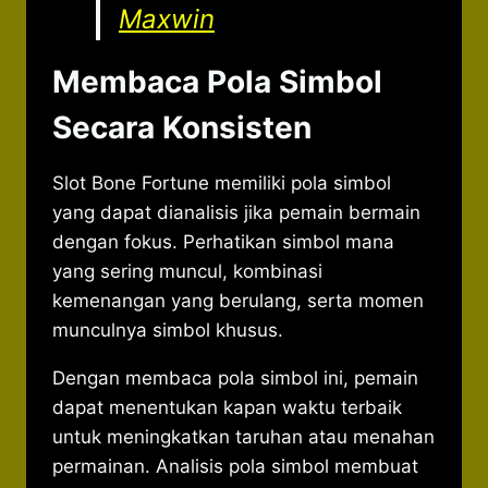
Maxwin
Membaca Pola Simbol
Secara Konsisten
Slot Bone Fortune memiliki pola simbol
yang dapat dianalisis jika pemain bermain
dengan fokus. Perhatikan simbol mana
yang sering muncul, kombinasi
kemenangan yang berulang, serta momen
munculnya simbol khusus.
Dengan membaca pola simbol ini, pemain
dapat menentukan kapan waktu terbaik
untuk meningkatkan taruhan atau menahan
permainan. Analisis pola simbol membuat