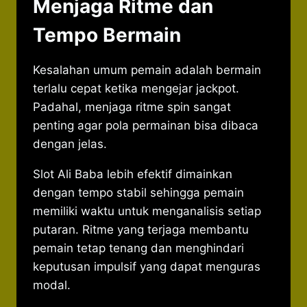
Menjaga Ritme dan
Tempo Bermain
Kesalahan umum pemain adalah bermain
terlalu cepat ketika mengejar jackpot.
Padahal, menjaga ritme spin sangat
penting agar pola permainan bisa dibaca
dengan jelas.
Slot Ali Baba lebih efektif dimainkan
dengan tempo stabil sehingga pemain
memiliki waktu untuk menganalisis setiap
putaran. Ritme yang terjaga membantu
pemain tetap tenang dan menghindari
keputusan impulsif yang dapat menguras
modal.