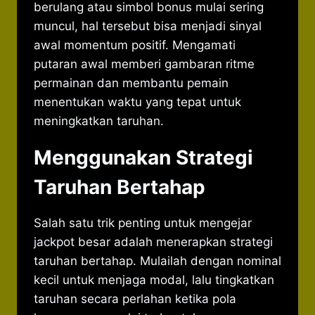
berulang atau simbol bonus mulai sering
muncul, hal tersebut bisa menjadi sinyal
awal momentum positif. Mengamati
putaran awal memberi gambaran ritme
permainan dan membantu pemain
menentukan waktu yang tepat untuk
meningkatkan taruhan.
Menggunakan Strategi
Taruhan Bertahap
Salah satu trik penting untuk mengejar
jackpot besar adalah menerapkan strategi
taruhan bertahap. Mulailah dengan nominal
kecil untuk menjaga modal, lalu tingkatkan
taruhan secara perlahan ketika pola