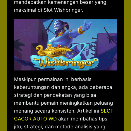
mendapatkan kemenangan besar yang
maksimal di Slot Wishbringer.
Meskipun permainan ini berbasis
keberuntungan dan angka, ada beberapa
strategi dan pendekatan yang bisa
membantu pemain meningkatkan peluang
menang secara konsisten. Artikel ini
SLOT
GACOR AUTO WD
akan membahas tips
jitu, strategi, dan metode analisis yang