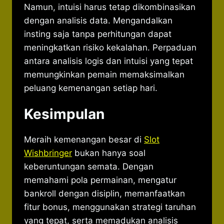
Namun, intuisi harus tetap dikombinasikan
dengan analisis data. Mengandalkan
insting saja tanpa perhitungan dapat
meningkatkan risiko kekalahan. Perpaduan
antara analisis logis dan intuisi yang tepat
memungkinkan pemain memaksimalkan
peluang kemenangan setiap hari.
Kesimpulan
Meraih kemenangan besar di
Slot
Wishbringer
bukan hanya soal
keberuntungan semata. Dengan
memahami pola permainan, mengatur
bankroll dengan disiplin, memanfaatkan
fitur bonus, menggunakan strategi taruhan
yang tepat, serta memadukan analisis