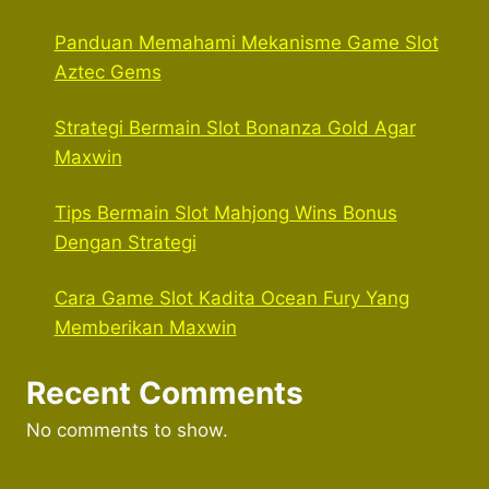
Panduan Memahami Mekanisme Game Slot
Aztec Gems
Strategi Bermain Slot Bonanza Gold Agar
Maxwin
Tips Bermain Slot Mahjong Wins Bonus
Dengan Strategi
Cara Game Slot Kadita Ocean Fury Yang
Memberikan Maxwin
Recent Comments
No comments to show.