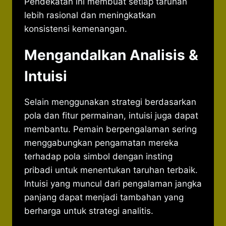
Pendekatan ini membuat setiap taruhan
lebih rasional dan meningkatkan
konsistensi kemenangan.
Mengandalkan Analisis &
Intuisi
Selain menggunakan strategi berdasarkan
pola dan fitur permainan, intuisi juga dapat
membantu. Pemain berpengalaman sering
menggabungkan pengamatan mereka
terhadap pola simbol dengan insting
pribadi untuk menentukan taruhan terbaik.
Intuisi yang muncul dari pengalaman jangka
panjang dapat menjadi tambahan yang
berharga untuk strategi analitis.