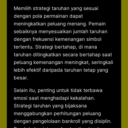
Memilih strategi taruhan yang sesuai
dengan pola permainan dapat
meningkatkan peluang menang. Pemain
sebaiknya menyesuaikan jumlah taruhan
dengan frekuensi kemenangan simbol
tertentu. Strategi bertahap, di mana
taruhan ditingkatkan secara bertahap saat
peluang kemenangan meningkat, seringkali
lebih efektif daripada taruhan tetap yang
besar.
Selain itu, penting untuk tidak terbawa
emosi saat menghadapi kekalahan.
Strategi taruhan yang bijaksana
menggabungkan perhitungan peluang
dengan pengelolaan bankroll yang disiplin.