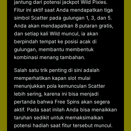
jantung dari potensi jackpot Wild Pixies.
Fitur ini aktif saat Anda mendapatkan tiga
simbol Scatter pada gulungan 1, 3, dan 5.
Anda akan mendapatkan 8 putaran gratis,
dan setiap kali Wild muncul, ia akan
berpindah tempat ke posisi acak di
gulungan, membantu membentuk
kombinasi menang tambahan.
Salah satu trik penting di sini adalah
memperhatikan kapan slot mulai
menunjukkan pola kemunculan Scatter
lebih sering, karena ini bisa menjadi
pertanda bahwa Free Spins akan segera
aktif. Pada saat inilah Anda bisa menaikkan
taruhan sedikit untuk memaksimalkan
potensi hadiah saat fitur tersebut muncul.