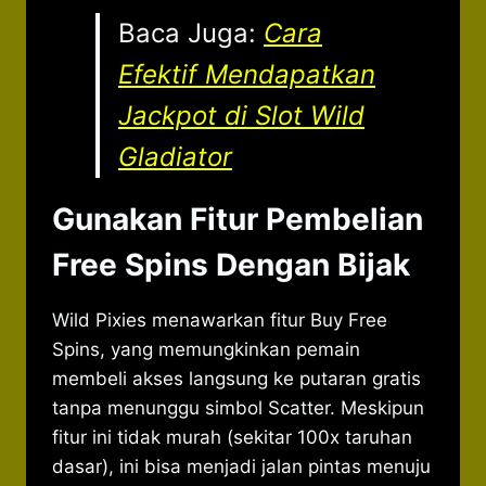
Baca Juga:
Cara
Efektif Mendapatkan
Jackpot di Slot Wild
Gladiator
Gunakan Fitur Pembelian
Free Spins Dengan Bijak
Wild Pixies menawarkan fitur Buy Free
Spins, yang memungkinkan pemain
membeli akses langsung ke putaran gratis
tanpa menunggu simbol Scatter. Meskipun
fitur ini tidak murah (sekitar 100x taruhan
dasar), ini bisa menjadi jalan pintas menuju