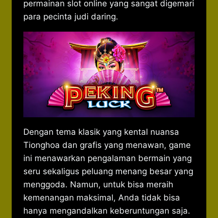
permainan slot online yang sangat digemari
para pecinta judi daring.
Dengan tema klasik yang kental nuansa
Tionghoa dan grafis yang menawan, game
ini menawarkan pengalaman bermain yang
seru sekaligus peluang menang besar yang
menggoda. Namun, untuk bisa meraih
kemenangan maksimal, Anda tidak bisa
hanya mengandalkan keberuntungan saja.