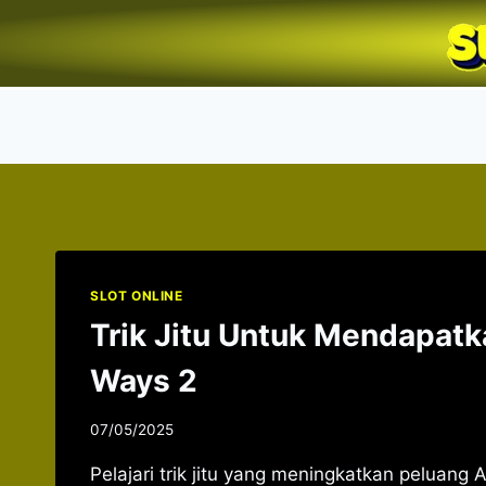
Skip
to
content
SLOT ONLINE
Trik Jitu Untuk Mendapatk
Ways 2
07/05/2025
Pelajari trik jitu yang meningkatkan peluang