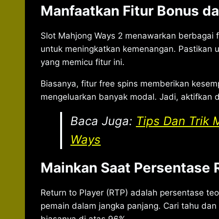
Manfaatkan Fitur Bonus da
Slot Mahjong Ways 2 menawarkan berbagai fi
untuk meningkatkan kemenangan. Pastikan u
yang memicu fitur ini.
Biasanya, fitur free spins memberikan kes
mengeluarkan banyak modal. Jadi, aktifkan d
Baca Juga:
Tips Dan Trik 
Ways
Mainkan Saat Persentase 
Return to Player (RTP) adalah persentase teo
pemain dalam jangka panjang. Cari tahu dan m
biasanya di atas 96%.