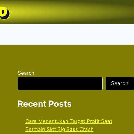
Search
Search
Recent Posts
Cara Menentukan Target Profit Saat
Bermain Slot Big Bass Crash