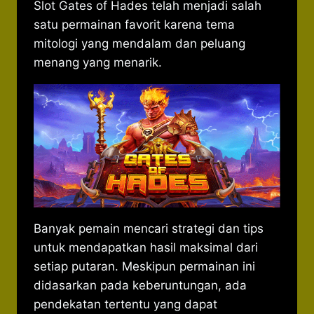
Slot Gates of Hades telah menjadi salah
satu permainan favorit karena tema
mitologi yang mendalam dan peluang
menang yang menarik.
Banyak pemain mencari strategi dan tips
untuk mendapatkan hasil maksimal dari
setiap putaran. Meskipun permainan ini
didasarkan pada keberuntungan, ada
pendekatan tertentu yang dapat