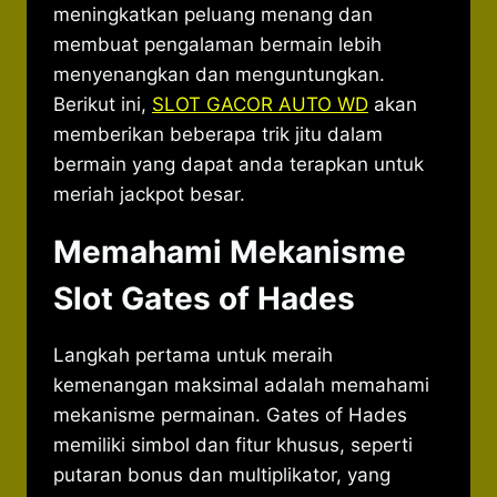
meningkatkan peluang menang dan
membuat pengalaman bermain lebih
menyenangkan dan menguntungkan.
Berikut ini,
SLOT GACOR AUTO WD
akan
memberikan beberapa trik jitu dalam
bermain yang dapat anda terapkan untuk
meriah jackpot besar.
Memahami Mekanisme
Slot Gates of Hades
Langkah pertama untuk meraih
kemenangan maksimal adalah memahami
mekanisme permainan. Gates of Hades
memiliki simbol dan fitur khusus, seperti
putaran bonus dan multiplikator, yang