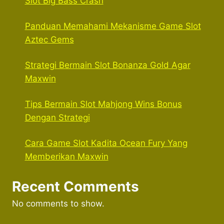
Slot Big Bass Crash
Panduan Memahami Mekanisme Game Slot
Aztec Gems
Strategi Bermain Slot Bonanza Gold Agar
Maxwin
Tips Bermain Slot Mahjong Wins Bonus
Dengan Strategi
Cara Game Slot Kadita Ocean Fury Yang
Memberikan Maxwin
Recent Comments
No comments to show.