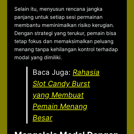
Selain itu, menyusun rencana jangka
panjang untuk setiap sesi permainan
membantu meminimalkan risiko kerugian.
Dengan strategi yang terukur, pemain bisa
tetap fokus dan memaksimalkan peluang
menang tanpa kehilangan kontrol terhadap
modal yang dimiliki.
Baca Juga:
Rahasia
Slot Candy Burst
yang Membuat
Pemain Menang
Besar