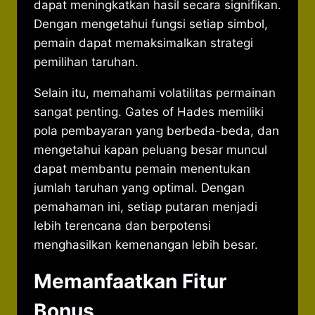
dapat meningkatkan hasil secara signifikan.
Dengan mengetahui fungsi setiap simbol,
pemain dapat memaksimalkan strategi
pemilihan taruhan.
Selain itu, memahami volatilitas permainan
sangat penting. Gates of Hades memiliki
pola pembayaran yang berbeda-beda, dan
mengetahui kapan peluang besar muncul
dapat membantu pemain menentukan
jumlah taruhan yang optimal. Dengan
pemahaman ini, setiap putaran menjadi
lebih terencana dan berpotensi
menghasilkan kemenangan lebih besar.
Memanfaatkan Fitur
Bonus