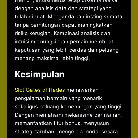
Namun, intuisi harus tetap dikombinasikan
dengan analisis data dan strategi yang
telah dibuat. Mengandalkan insting semata
tanpa perhitungan dapat meningkatkan
risiko kerugian. Kombinasi analisis dan
intuisi memungkinkan pemain membuat
keputusan yang lebih cerdas dan peluang
menang maksimal lebih tinggi.
Kesimpulan
Slot Gates of Hades
menawarkan
pengalaman bermain yang menarik
sekaligus peluang kemenangan yang tinggi.
Dengan memahami mekanisme permainan,
memanfaatkan fitur bonus, menyusun
strategi taruhan, mengelola modal secara