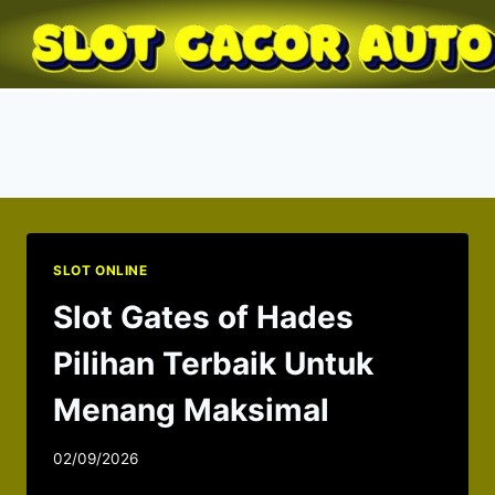
Skip
to
content
Slot Gates of Hades
Jackpot
SLOT ONLINE
Slot Gates of Hades
Pilihan Terbaik Untuk
Menang Maksimal
02/09/2026