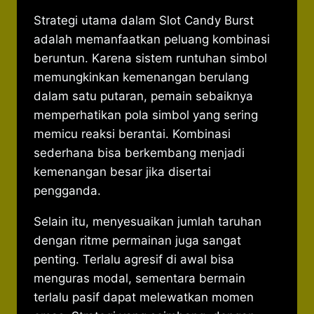
Strategi utama dalam Slot Candy Burst
adalah memanfaatkan peluang kombinasi
beruntun. Karena sistem runtuhan simbol
memungkinkan kemenangan berulang
dalam satu putaran, pemain sebaiknya
memperhatikan pola simbol yang sering
memicu reaksi berantai. Kombinasi
sederhana bisa berkembang menjadi
kemenangan besar jika disertai
pengganda.
Selain itu, menyesuaikan jumlah taruhan
dengan ritme permainan juga sangat
penting. Terlalu agresif di awal bisa
menguras modal, sementara bermain
terlalu pasif dapat melewatkan momen