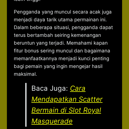
Pengganda yang muncul secara acak juga
menjadi daya tarik utama permainan ini.
Dalam beberapa situasi, pengganda dapat
terus bertambah seiring kemenangan
beruntun yang terjadi. Memahami kapan
fitur bonus sering muncul dan bagaimana
memanfaatkannya menjadi kunci penting
bagi pemain yang ingin mengejar hasil
maksimal.
Baca Juga:
Cara
Mendapatkan Scatter
Bermain di Slot Royal
Masquerade