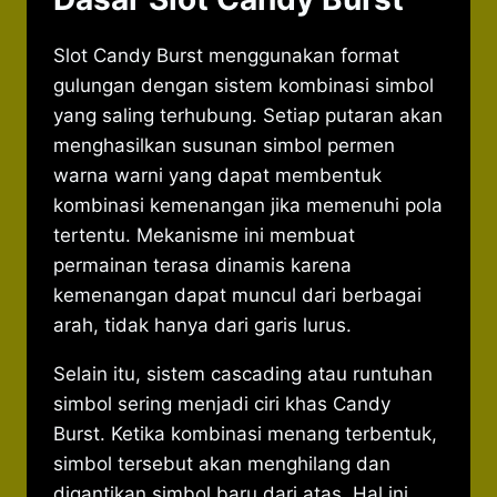
Slot Candy Burst menggunakan format
gulungan dengan sistem kombinasi simbol
yang saling terhubung. Setiap putaran akan
menghasilkan susunan simbol permen
warna warni yang dapat membentuk
kombinasi kemenangan jika memenuhi pola
tertentu. Mekanisme ini membuat
permainan terasa dinamis karena
kemenangan dapat muncul dari berbagai
arah, tidak hanya dari garis lurus.
Selain itu, sistem cascading atau runtuhan
simbol sering menjadi ciri khas Candy
Burst. Ketika kombinasi menang terbentuk,
simbol tersebut akan menghilang dan
digantikan simbol baru dari atas. Hal ini