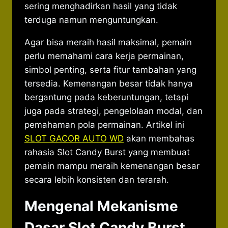
sering menghadirkan hasil yang tidak
terduga namun menguntungkan.
Agar bisa meraih hasil maksimal, pemain
perlu memahami cara kerja permainan,
simbol penting, serta fitur tambahan yang
tersedia. Kemenangan besar tidak hanya
bergantung pada keberuntungan, tetapi
juga pada strategi, pengelolaan modal, dan
pemahaman pola permainan. Artikel ini
SLOT GACOR AUTO WD
akan membahas
rahasia Slot Candy Burst yang membuat
pemain mampu meraih kemenangan besar
secara lebih konsisten dan terarah.
Mengenal Mekanisme
Dasar Slot Candy Burst