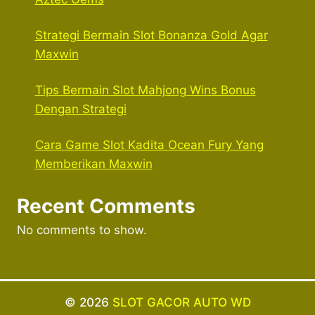
Strategi Bermain Slot Bonanza Gold Agar
Maxwin
Tips Bermain Slot Mahjong Wins Bonus
Dengan Strategi
Cara Game Slot Kadita Ocean Fury Yang
Memberikan Maxwin
Recent Comments
No comments to show.
© 2026
SLOT GACOR AUTO WD