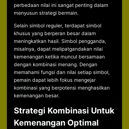
perbedaan nilai ini sangat penting dalam
menyusun strategi bermain.
Selain simbol reguler, terdapat simbol
khusus yang berperan besar dalam
meningkatkan hasil. Simbol pengganda,
misalnya, dapat melipatgandakan nilai
kemenangan ketika muncul bersamaan
dengan kombinasi menang. Dengan
memahami fungsi dan nilai setiap simbol,
pemain dapat lebih fokus mengejar
kombinasi yang berpotensi menghasilkan
kemenangan besar.
Strategi Kombinasi Untuk
Kemenangan Optimal