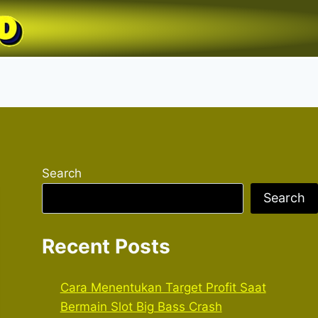
3
Search
Search
Recent Posts
Cara Menentukan Target Profit Saat
Bermain Slot Big Bass Crash