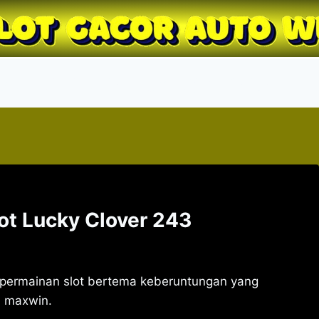
Maxwin Slot Lucky Clover 24
ot Lucky Clover 243
 permainan slot bertema keberuntungan yang
h maxwin.