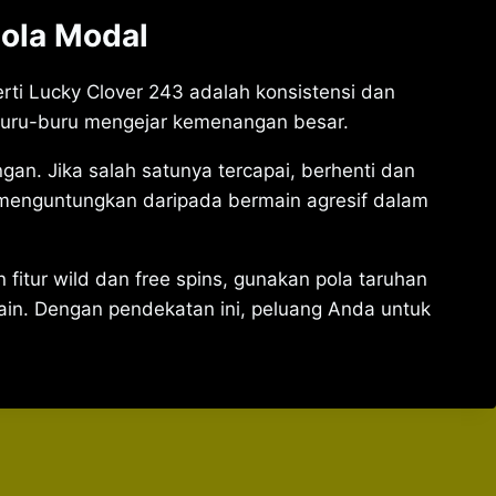
lola Modal
perti Lucky Clover 243 adalah konsistensi dan
rburu-buru mengejar kemenangan besar.
an. Jika salah satunya tercapai, berhenti dan
h menguntungkan daripada bermain agresif dalam
itur wild dan free spins, gunakan pola taruhan
ain. Dengan pendekatan ini, peluang Anda untuk